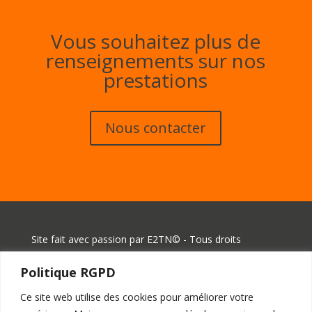
Vous souhaitez plus de
renseignements sur nos
prestations
Nous contacter
Site fait avec passion par E2TN© - Tous droits
réservés
Politique RGPD
Ce site web utilise des cookies pour améliorer votre
Mentions Légales